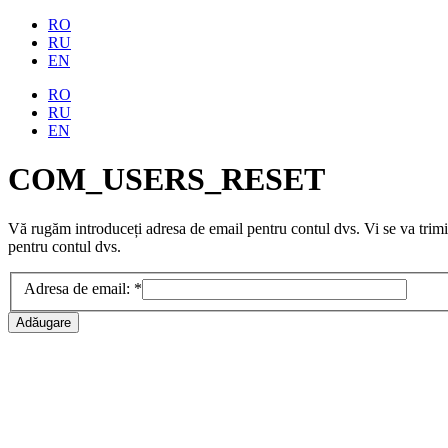
RO
RU
EN
RO
RU
EN
COM_USERS_RESET
Vă rugăm introduceți adresa de email pentru contul dvs. Vi se va trimit
pentru contul dvs.
Adresa de email:
*
Adăugare