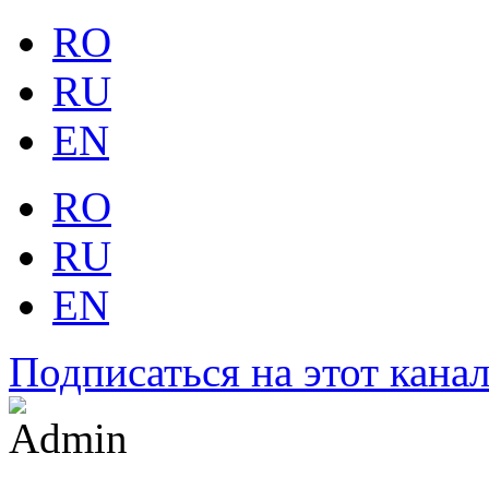
RO
RU
EN
RO
RU
EN
Подписаться на этот кана